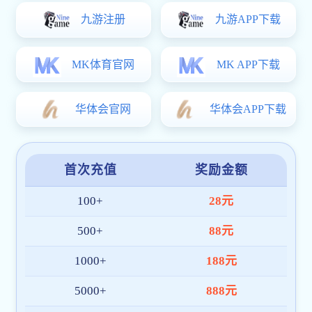
2026-07-06 01:46
44 次阅读
首页
/
体育头条
随着国内足球赛季的推进，海港队在穆斯卡特的带领
下展现出强大的竞争力。然而，伤病问题成为了当前
最大的挑战。穆斯卡特近日在接受采访时表示，希望
能够克服这些困难，将球队在国内赛场上建立起来的
稳定性延续到即将到来的亚冠赛事中。本文将从四个
方面深入探讨穆斯卡特对于伤病挑战的看法、海港队
当前的状态、未来的目标以及如何应对可能出现的问
题，以期为读者提供更全面的理解。
1、伤病挑战分析