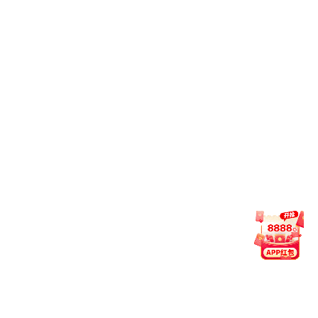
为了实现这一目标，他强调团队协作的重要性。在亚
冠这样的高强度比赛中，各个位置之间必须形成默契
配合，以便能迅速应对对手的各种战术变化。同时，
每位替补席上的球员都要做好随时上场准备，以保证
团队始终保持竞争力和活力。
另外，在备战过程中，加强对对手信息和数据分析也
是至关重要的一环。穆斯卡特计划利用现代科技手
段，对潜在对手进行深入剖析，从而制定出有效应对
方案，让海港在国际舞台上脱颖而出。
4、应对策略与建议
面对伤病挑战和即将到来的亚冠赛事，穆斯卡特提出
了一系列应对策略。他首先建议加强医疗团队建设，