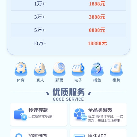
伤病是任何一支球队都难以避免的问题，这对于海港
队来说尤为明显。穆斯卡特指出，目前球队中有几名
关键球员受到了不同程度的伤病影响，这直接影响了
球队的训练和比赛阵容。他强调，虽然伤病不可预
见，但通过科学合理的恢复训练，可以尽量缩短球员
复出的时间。
此外，穆斯卡特还提到了心理因素对球员恢复的重要
性。在经历了长时间的治疗后，一些球员可能面临着
心理上的压力。他希望通过与医务团队和心理辅导人
员合作，帮助球员们更好地适应这种变化，保持积极
向上的心态，从而加快他们回归赛场。
最后，他谈及了如何调动其他健康球员的积极性。在
一些重要比赛中，年轻球员需要站出来承担更多责